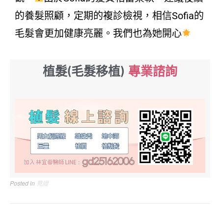
的養髮照顧，定期的複診檢視，相信Sofia的
毛髮會更加健康亮麗。我們也為她開心
植髮(毛髮移植)
專
業
諮
詢
Posted in
見證