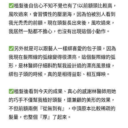
植髮後自信心不知不覺也有了!以前額頭比較高，
風吹過來，會習慣性的壓瀏海，因為怕被別人看到
我光禿禿的前額。現在頭髮長出來後，風吹過來，
我居然一點都不擔心，也沒有出現這個小動作。
另外就是可以跟藝人一樣綁喜愛的包子頭，因為
我現在髮際線的弧線變得很漂亮，這個髮際線的弧
形，是林醫師仔細斟酌幫我設計過的漂亮風景線，
綁包子頭的時候，真的是相得益彰、相互輝映。
植髮後看到今天的成果、真心的感謝林醫師用她
的巧手不僅幫我植好頭髮，還兼顧的美形的效果，
不但前額兩側『從無到有』，中頂原本比較稀疏的
髮量，也整個『厚』了起來。