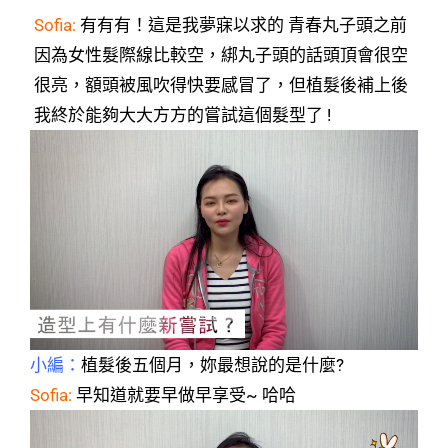
Sofia:
有有有！這是我夢寐以求的 青春丸子頭
之前
因為女性髮際線比較空，綁丸子頭的話頭頂會很空
很亮，額頭
被風吹得快要感冒了，但植髮後補上後
我終於能夠大大方方的嘗試這個髮型了 !
小編：
植髮後五個月，妳最想說的是什麼?
Sofia:
早知道就要早做早享受~ 哈哈