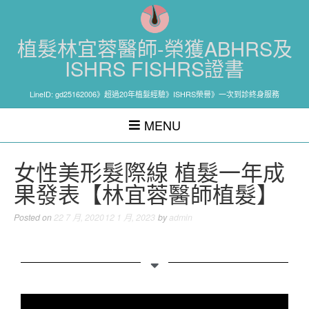
植髮林宜蓉醫師-榮獲ABHRS及
ISHRS FISHRS證書
LineID: gd25162006》超過20年植髮經驗》ISHRS榮譽》一次到診終身服務
MENU
女性美形髮際線 植髮一年成
果發表【林宜蓉醫師植髮】
Posted on
22 7 月, 2020
12 1 月, 2023
by
admin