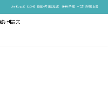
LineID: gd25162006》超過20年植髮經驗》ISHRS榮譽》一次到診終身服務
際期刊論文