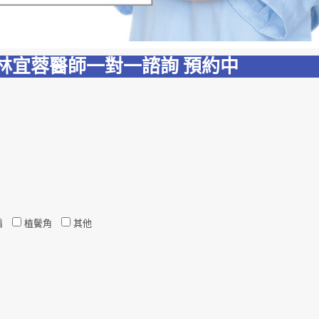
林宜蓉醫師一對一諮詢
預
約
中
鬍
植鬢角
其他