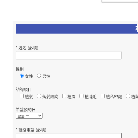
* 姓名 (必填)
性別
女性
男性
諮詢項目
植髮
落髮諮詢
植眉
植睫毛
植私密處
植
希望預約日
* 聯絡電話 (必填)