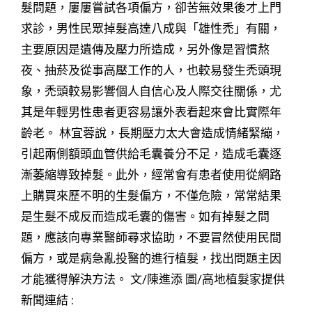
髮問題，屢屢嘗試各項偏方，卻苦無效果後才上門
求診，男性民眾掉髮高達八成與「雄性禿」有關，
主要原因是遺傳及壓力所造成，另外像是習慣熬
夜、抽菸及從事高壓工作的人，也較易發生禿頭現
象，禿頭較易影響個人自信心及人際交往關係，尤
其是年輕男性患者更容易讓外表看起來會比實際年
齡老。 林宜蓉說，長期壓力太大會造成情緒緊繃，
引起兩側額頭血管供給毛囊養分不足，造成毛囊逐
漸萎縮導致掉髮。此外，經常會有患者使用從網路
上購買來歷不明的生髮偏方，不僅危險，常常結果
是生髮不成反而造成毛囊的傷害。如有掉髮之問
題，應該向專業醫師尋求協助，不要冒然使用民間
偏方，或是病急亂投醫的進行植髮，找出問題主因
才能獲得解決方法。 文/陳進添 圖/高地植髮家提供
新聞連結 :