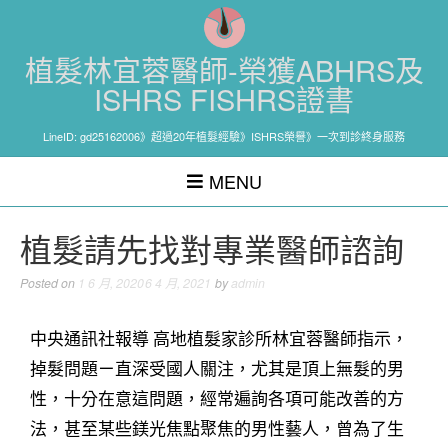
植髮林宜蓉醫師-榮獲ABHRS及
ISHRS FISHRS證書
LineID: gd25162006》超過20年植髮經驗》ISHRS榮譽》一次到診終身服務
MENU
植髮請先找對專業醫師諮詢
Posted on
1 6 月, 2020
6 4 月, 2021
by
admin
中央通訊社報導 高地植髮家診所林宜蓉醫師指示，
掉髮問題ㄧ直深受國人關注，尤其是頂上無髮的男
性，十分在意這問題，經常遍詢各項可能改善的方
法，甚至某些鎂光焦點聚焦的男性藝人，曾為了生